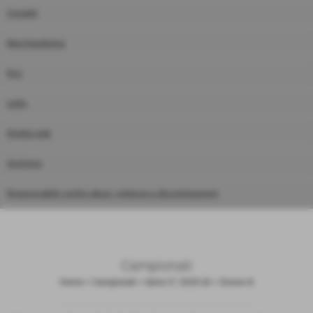
Contatti
Merchandising
Rss
Links
Diretta web
Gestione
Responsabile contro abusi, violenze e discriminazioni
Campionati
Home
>
Campionati
>
Serie C1 2025-26
>
Girone A