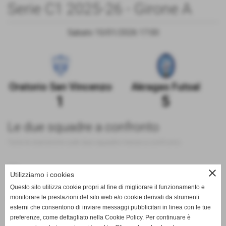
Serie C1 2025-26 - Girone A
Sabato 10/01/2026 17:00
Oratorio San Vincenzo
Akragas Futsal
1
5
Le due squadre a confronto
Tutte le statistiche sulle due squadre messe a confronto
200
close
Utilizziamo i cookies
Questo sito utilizza cookie propri al fine di migliorare il funzionamento e
monitorare le prestazioni del sito web e/o cookie derivati da strumenti
100
esterni che consentono di inviare messaggi pubblicitari in linea con le tue
preferenze, come dettagliato nella Cookie Policy. Per continuare è