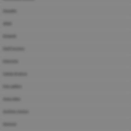
Squadre
Atleti
Dirigenti
Staff tecnico
Interviste
Campi di gioco
Foto gallery
Area video
Archivio storico
Sponsor