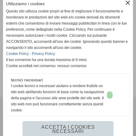
close
Serie C1 2025-26 - Girone A
Utilizziamo i cookies
Questo sito utilizza cookie propri al fine di migliorare il funzionamento e
monitorare le prestazioni del sito web e/o cookie derivati da strumenti
Sabato 10/01/2026 17:00
esterni che consentono di inviare messaggi pubblicitari in linea con le tue
preferenze, come dettagliato nella Cookie Policy. Per continuare è
necessario autorizzare i nostri cookie. Cliccando sul pulsante
ACCONSENTO, acconsenti all'uso dei cookie. Ignorando questo banner e
navigando il sito acconsenti all'uso dei cookie.
RIPOSA
Real Sports
Cookie Policy
-
Privacy Policy
Il tuo consenso ha una durata massima di 6 mesi.
Cookie accettati nel consenso: nessun consenso
tecnici necessari
SCHEDA
-
CALENDARIO E RISULTATI
-
CLASSIFICA
I cookie tecnici e necessari aiutano a rendere fruibile un
sito web abilitando funzioni di base come la navigazione
della pagina e l'accesso alle aree protette del sito web. Il
A.S.D. San Vito Lo Capo 1994
sito web non può funzionare correttamente senza questi
via C. Camilliani, 7 **CAP** 91010 - San Vito Lo Capo (Trapani)
cookie.
P.I. 93015430817
info@asdsanvitolocapo1994.it
ACCETTA I COOKIES
NECESSARI