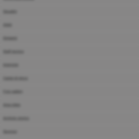
Squadre
Atleti
Dirigenti
Staff tecnico
Interviste
Campi di gioco
Foto gallery
Area video
Archivio storico
Sponsor