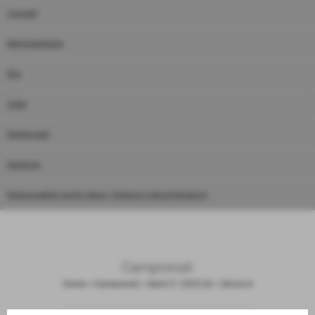
Contatti
Merchandising
Rss
Links
Diretta web
Gestione
Responsabile contro abusi, violenze e discriminazioni
Campionati
Home
>
Campionati
>
Serie C1 2025-26
>
Girone A