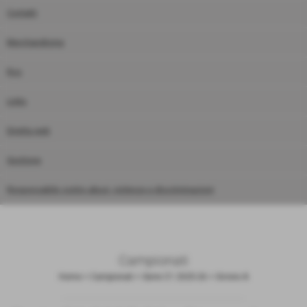
Contatti
Merchandising
Rss
Links
Diretta web
Gestione
Responsabile contro abusi, violenze e discriminazioni
Campionati
Home
>
Campionati
>
Serie C1 2025-26
>
Girone A