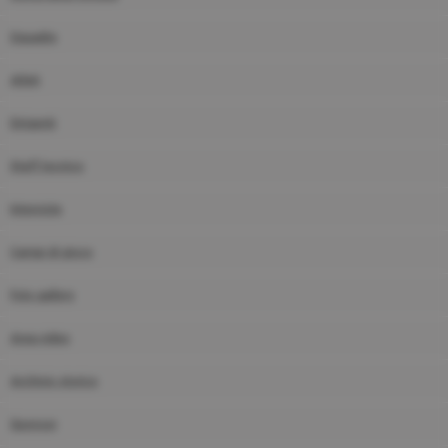
Squadre
Atleti
Dirigenti
Staff tecnico
Interviste
Campi di gioco
Foto gallery
Area video
Archivio storico
Sponsor