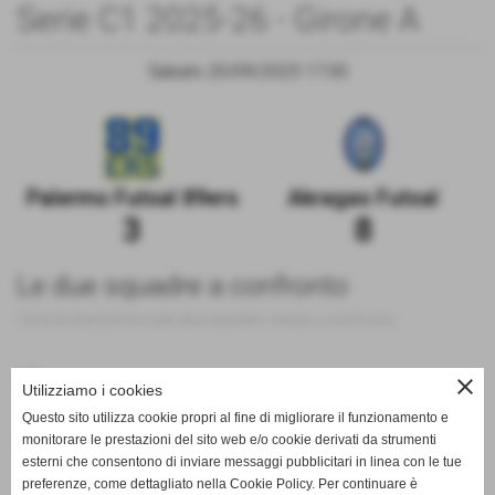
Serie C1 2025-26 - Girone A
Sabato 20/09/2025 17:00
Palermo Futsal 89ers
Akragas Futsal
3
8
Le due squadre a confronto
Tutte le statistiche sulle due squadre messe a confronto
200
close
Utilizziamo i cookies
Questo sito utilizza cookie propri al fine di migliorare il funzionamento e
monitorare le prestazioni del sito web e/o cookie derivati da strumenti
100
esterni che consentono di inviare messaggi pubblicitari in linea con le tue
preferenze, come dettagliato nella Cookie Policy. Per continuare è