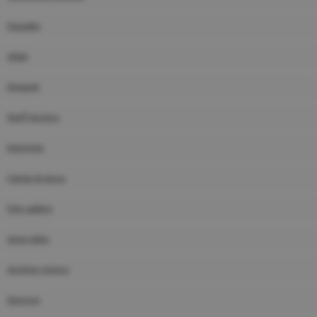
Squadre
Atleti
Dirigenti
Staff tecnico
Interviste
Campi di gioco
Foto gallery
Area video
Archivio storico
Sponsor