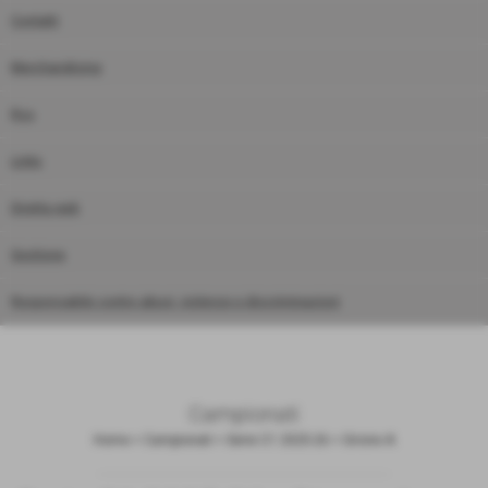
Contatti
Merchandising
Rss
Links
Diretta web
Gestione
Responsabile contro abusi, violenze e discriminazioni
Campionati
Home
>
Campionati
>
Serie C1 2025-26
>
Girone A