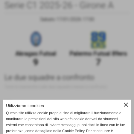
Serie C1 2025-26 - Girone A
Sabato 17/01/2026 17:00
Akragas Futsal
Palermo Futsal 89ers
9
7
Le due squadre a confronto
Tutte le statistiche sulle due squadre messe a confronto
200
close
Utilizziamo i cookies
Questo sito utilizza cookie propri al fine di migliorare il funzionamento e
monitorare le prestazioni del sito web e/o cookie derivati da strumenti
100
esterni che consentono di inviare messaggi pubblicitari in linea con le tue
preferenze, come dettagliato nella Cookie Policy. Per continuare è