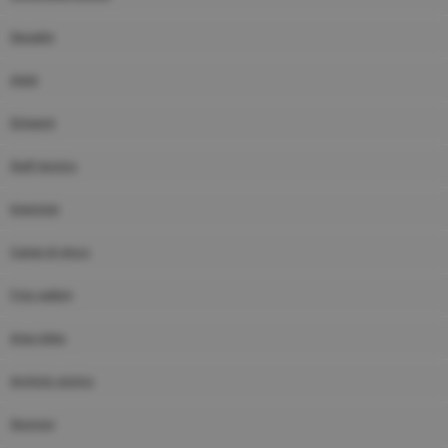
Squadre
Atleti
Dirigenti
Staff tecnico
Interviste
Campi di gioco
Foto gallery
Area video
Archivio storico
Sponsor