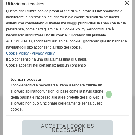
close
Serie C1 2025-26 - Girone A
Utilizziamo i cookies
Questo sito utilizza cookie propri al fine di migliorare il funzionamento e
monitorare le prestazioni del sito web e/o cookie derivati da strumenti
Sabato 17/01/2026 17:00
esterni che consentono di inviare messaggi pubblicitari in linea con le tue
preferenze, come dettagliato nella Cookie Policy. Per continuare è
necessario autorizzare i nostri cookie. Cliccando sul pulsante
ACCONSENTO, acconsenti all'uso dei cookie. Ignorando questo banner e
navigando il sito acconsenti all'uso dei cookie.
RIPOSA
San Vito Lo Capo
Cookie Policy
-
Privacy Policy
Il tuo consenso ha una durata massima di 6 mesi.
Cookie accettati nel consenso: nessun consenso
tecnici necessari
SCHEDA
-
CALENDARIO E RISULTATI
-
CLASSIFICA
I cookie tecnici e necessari aiutano a rendere fruibile un
sito web abilitando funzioni di base come la navigazione
della pagina e l'accesso alle aree protette del sito web. Il
A.S.D. San Vito Lo Capo 1994
sito web non può funzionare correttamente senza questi
via C. Camilliani, 7 **CAP** 91010 - San Vito Lo Capo (Trapani)
cookie.
P.I. 93015430817
info@asdsanvitolocapo1994.it
ACCETTA I COOKIES
NECESSARI