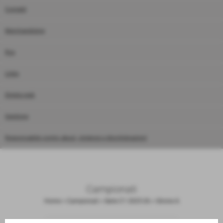
Contatti
Merchandising
Rss
Links
Diretta web
Gestione
Responsabile contro abusi, violenze e discriminazioni
Campionati
Home
>
Campionati
>
Serie C1 2025-26
>
Girone A