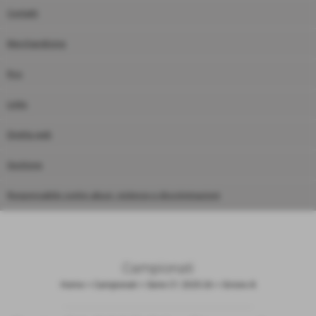
Contatti
Merchandising
Rss
Links
Diretta web
Gestione
Responsabile contro abusi, violenze e discriminazioni
Campionati
Home
>
Campionati
>
Serie C1 2025-26
>
Girone A