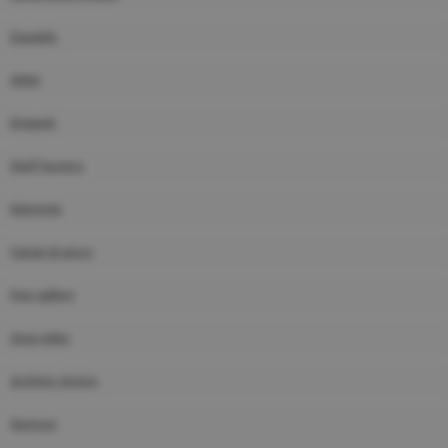
Squadre
Atleti
Dirigenti
Staff tecnico
Interviste
Campi di gioco
Foto gallery
Area video
Archivio storico
Sponsor