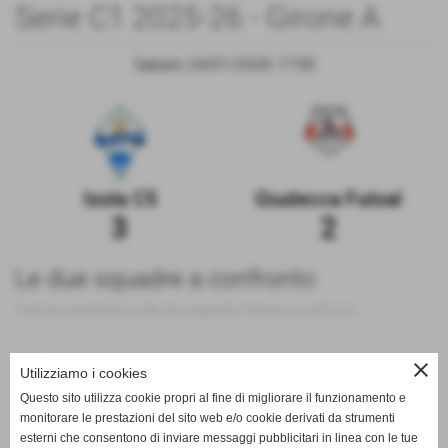
Serie C1 2025-26 - Girone A
Sabato 24/01/2026 17:00
Isola C5
Giudecca Futsal
3
2
Le due squadre a confronto
Tutte le statistiche sulle due squadre messe a confronto
200
close
Utilizziamo i cookies
Questo sito utilizza cookie propri al fine di migliorare il funzionamento e
monitorare le prestazioni del sito web e/o cookie derivati da strumenti
esterni che consentono di inviare messaggi pubblicitari in linea con le tue
0