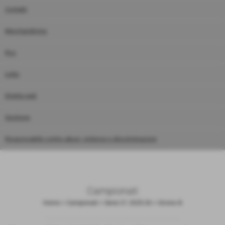
Contatti
Merchandising
Rss
Links
Diretta web
Gestione
Responsabile contro abusi, violenze e discriminazioni
Campionati
Home
>
Campionati
>
Serie C1 2025-26
>
Girone A