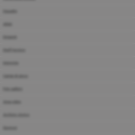
Squadre
Atleti
Dirigenti
Staff tecnico
Interviste
Campi di gioco
Foto gallery
Area video
Archivio storico
Sponsor