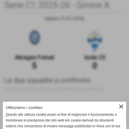
Serie C1 2025-26 - Girone A
Sabato 31/01/2026
Akragas Futsal
Isola C5
5
0
Le due squadre a confronto
Tutte le statistiche sulle due squadre messe a confronto
200
close
Utilizziamo i cookies
Questo sito utilizza cookie propri al fine di migliorare il funzionamento e
monitorare le prestazioni del sito web e/o cookie derivati da strumenti
100
esterni che consentono di inviare messaggi pubblicitari in linea con le tue