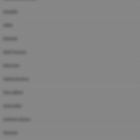
Squadre
Atleti
Dirigenti
Staff tecnico
Interviste
Campi di gioco
Foto gallery
Area video
Archivio storico
Sponsor