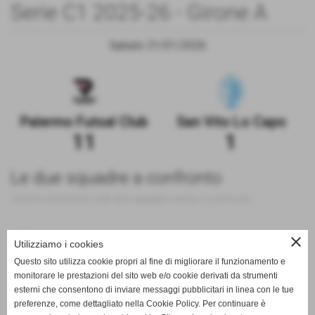
Serie C1 2025-26 - Girone A
Sabato 31/01/2026
Palermo Futsal Club
San Vito Lo Capo
11
1
Le due squadre a confronto
Tutte le statistiche sulle due squadre messe a confronto
200
close
Utilizziamo i cookies
Questo sito utilizza cookie propri al fine di migliorare il funzionamento e
100
monitorare le prestazioni del sito web e/o cookie derivati da strumenti
esterni che consentono di inviare messaggi pubblicitari in linea con le tue
0
preferenze, come dettagliato nella Cookie Policy. Per continuare è