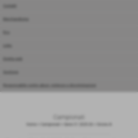
Contatti
Merchandising
Rss
Links
Diretta web
Gestione
Responsabile contro abusi, violenze e discriminazioni
Campionati
Home
>
Campionati
>
Serie C1 2025-26
>
Girone A