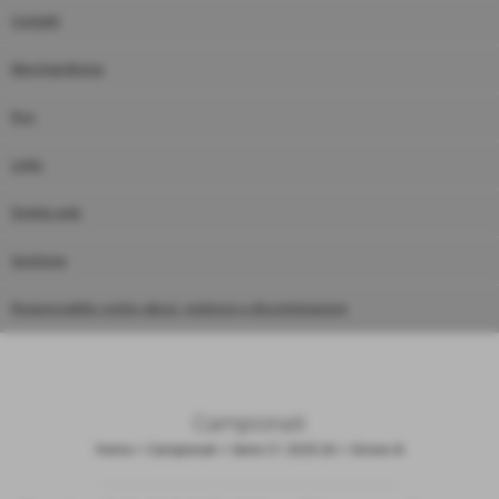
Contatti
Merchandising
Rss
Links
Diretta web
Gestione
Responsabile contro abusi, violenze e discriminazioni
Campionati
Home
>
Campionati
>
Serie C1 2025-26
>
Girone A