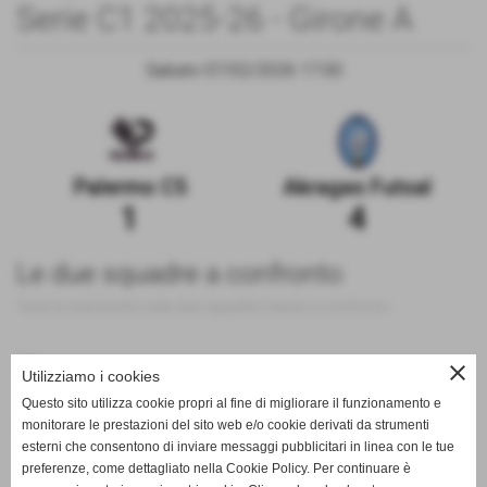
Serie C1 2025-26 - Girone A
Sabato 07/02/2026 17:00
Palermo C5
Akragas Futsal
1
4
Le due squadre a confronto
Tutte le statistiche sulle due squadre messe a confronto
200
close
Utilizziamo i cookies
Questo sito utilizza cookie propri al fine di migliorare il funzionamento e
monitorare le prestazioni del sito web e/o cookie derivati da strumenti
100
esterni che consentono di inviare messaggi pubblicitari in linea con le tue
preferenze, come dettagliato nella Cookie Policy. Per continuare è