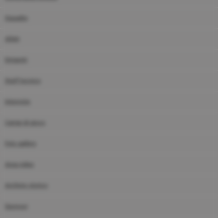
Squadre
Atleti
Dirigenti
Staff tecnico
Interviste
Campi di gioco
Foto gallery
Area video
Archivio storico
Sponsor