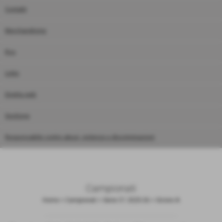
Contatti
Merchandising
Rss
Links
Diretta web
Gestione
Responsabile contro abusi, violenze e discriminazioni
Campionati
Home
>
Campionati
>
Serie C1 2025-26
>
Girone A