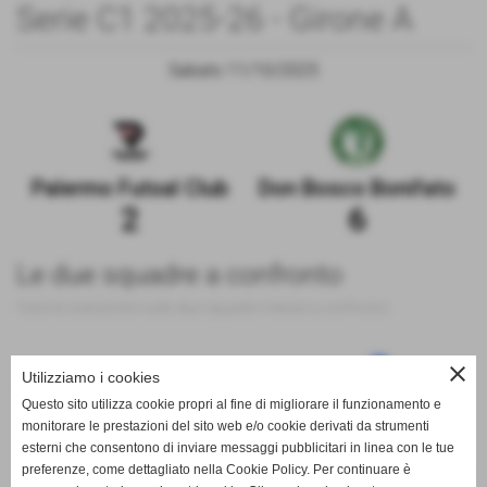
Serie C1 2025-26 - Girone A
Sabato 11/10/2025
Palermo Futsal Club
Don Bosco Bonifato
2
6
Le due squadre a confronto
Tutte le statistiche sulle due squadre messe a confronto
close
Utilizziamo i cookies
100
Questo sito utilizza cookie propri al fine di migliorare il funzionamento e
monitorare le prestazioni del sito web e/o cookie derivati da strumenti
esterni che consentono di inviare messaggi pubblicitari in linea con le tue
preferenze, come dettagliato nella Cookie Policy. Per continuare è
0