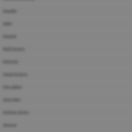
Squadre
Atleti
Dirigenti
Staff tecnico
Interviste
Campi di gioco
Foto gallery
Area video
Archivio storico
Sponsor