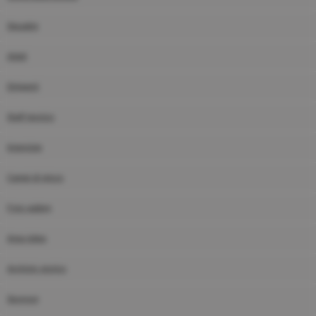
Squadre
Atleti
Dirigenti
Staff tecnico
Interviste
Campi di gioco
Foto gallery
Area video
Archivio storico
Sponsor