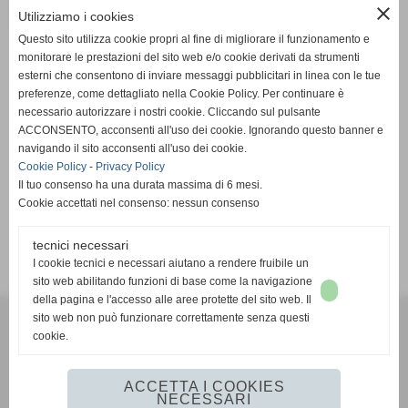
Serie C1 2025-26 - Girone A
close
Utilizziamo i cookies
Questo sito utilizza cookie propri al fine di migliorare il funzionamento e
Sabato 11/10/2025
monitorare le prestazioni del sito web e/o cookie derivati da strumenti
esterni che consentono di inviare messaggi pubblicitari in linea con le tue
preferenze, come dettagliato nella Cookie Policy. Per continuare è
necessario autorizzare i nostri cookie. Cliccando sul pulsante
ACCONSENTO, acconsenti all'uso dei cookie. Ignorando questo banner e
navigando il sito acconsenti all'uso dei cookie.
Palermo Futsal 89ers
RIPOSA
Cookie Policy
-
Privacy Policy
Il tuo consenso ha una durata massima di 6 mesi.
Cookie accettati nel consenso: nessun consenso
tecnici necessari
SCHEDA
-
CALENDARIO E RISULTATI
-
CLASSIFICA
I cookie tecnici e necessari aiutano a rendere fruibile un
sito web abilitando funzioni di base come la navigazione
della pagina e l'accesso alle aree protette del sito web. Il
A.S.D. San Vito Lo Capo 1994
sito web non può funzionare correttamente senza questi
via C. Camilliani, 7 **CAP** 91010 - San Vito Lo Capo (Trapani)
cookie.
P.I. 93015430817
info@asdsanvitolocapo1994.it
ACCETTA I COOKIES
NECESSARI