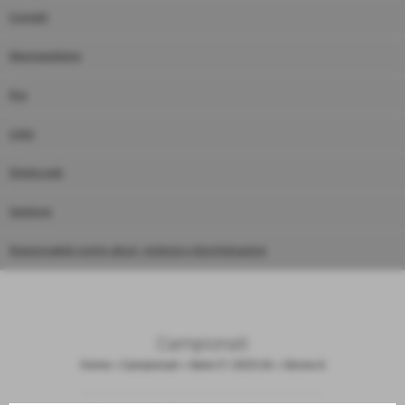
Contatti
Merchandising
Rss
Links
Diretta web
Gestione
Responsabile contro abusi, violenze e discriminazioni
Campionati
Home
>
Campionati
>
Serie C1 2025-26
>
Girone A