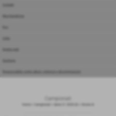
Contatti
Merchandising
Rss
Links
Diretta web
Gestione
Responsabile contro abusi, violenze e discriminazioni
Campionati
Home
>
Campionati
>
Serie C1 2025-26
>
Girone A