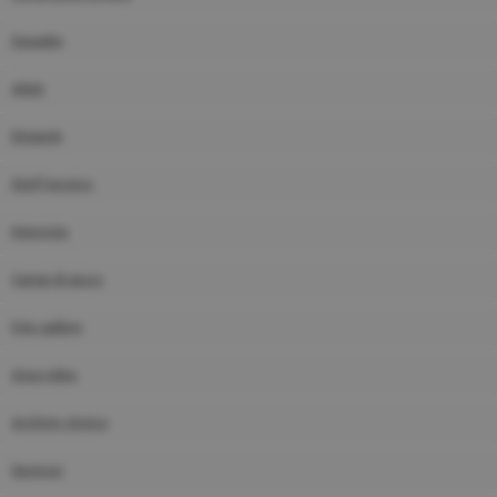
Squadre
Atleti
Dirigenti
Staff tecnico
Interviste
Campi di gioco
Foto gallery
Area video
Archivio storico
Sponsor