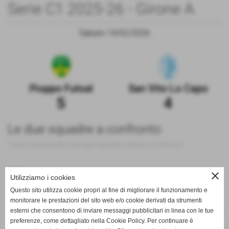
Serie C1 2025-26 - Girone A
Sabato 14/02/2026
Pioppo Futsal
San Vito Lo Capo
5
4
Le due squadre a confronto
Tutte le statistiche sulle due squadre messe a confronto
200
close
Utilizziamo i cookies
Questo sito utilizza cookie propri al fine di migliorare il funzionamento e
100
monitorare le prestazioni del sito web e/o cookie derivati da strumenti
esterni che consentono di inviare messaggi pubblicitari in linea con le tue
0
preferenze, come dettagliato nella Cookie Policy. Per continuare è