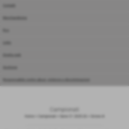
Contatti
Merchandising
Rss
Links
Diretta web
Gestione
Responsabile contro abusi, violenze e discriminazioni
Campionati
Home
>
Campionati
>
Serie C1 2025-26
>
Girone A