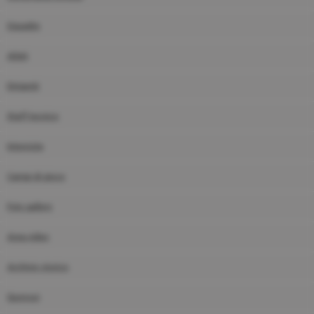
Squadre
Atleti
Dirigenti
Staff tecnico
Interviste
Campi di gioco
Foto gallery
Area video
Archivio storico
Sponsor