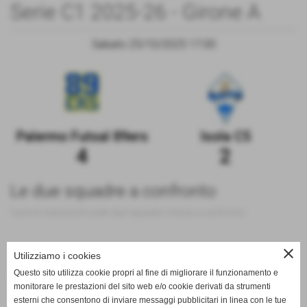
Serie C1 2025-26 - Girone A
Sabato 25/10/2025 17:00
Palermo Futsal 89ers
Isola C5
4
2
Le due squadre a confronto
Tutte le statistiche sulle due squadre messe a confronto
close
Utilizziamo i cookies
Questo sito utilizza cookie propri al fine di migliorare il funzionamento e
100
monitorare le prestazioni del sito web e/o cookie derivati da strumenti
esterni che consentono di inviare messaggi pubblicitari in linea con le tue