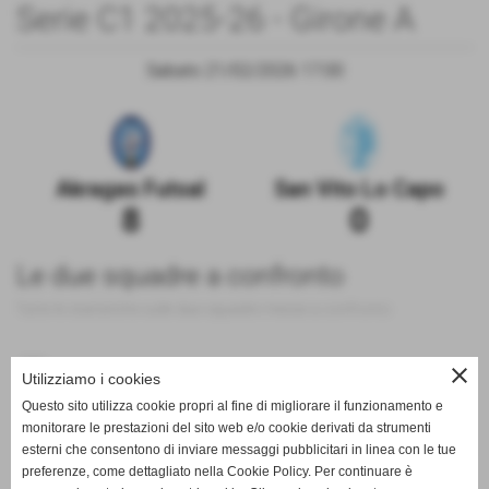
Serie C1 2025-26 - Girone A
Sabato 21/02/2026 17:00
Akragas Futsal
San Vito Lo Capo
8
0
Le due squadre a confronto
Tutte le statistiche sulle due squadre messe a confronto
200
close
Utilizziamo i cookies
Questo sito utilizza cookie propri al fine di migliorare il funzionamento e
100
monitorare le prestazioni del sito web e/o cookie derivati da strumenti
esterni che consentono di inviare messaggi pubblicitari in linea con le tue
0
preferenze, come dettagliato nella Cookie Policy. Per continuare è