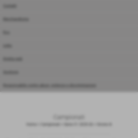
Contatti
Merchandising
Rss
Links
Diretta web
Gestione
Responsabile contro abusi, violenze e discriminazioni
Campionati
Home
>
Campionati
>
Serie C1 2025-26
>
Girone A