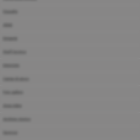
Squadre
Atleti
Dirigenti
Staff tecnico
Interviste
Campi di gioco
Foto gallery
Area video
Archivio storico
Sponsor