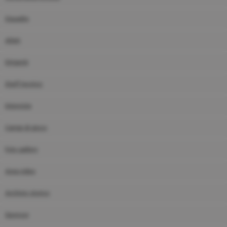
Squadre
Atleti
Dirigenti
Staff tecnico
Interviste
Campi di gioco
Foto gallery
Area video
Archivio storico
Sponsor