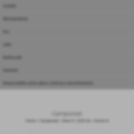
Contatti
Merchandising
Rss
Links
Diretta web
Gestione
Responsabile contro abusi, violenze e discriminazioni
Campionati
Home
>
Campionati
>
Serie C1 2025-26
>
Girone A