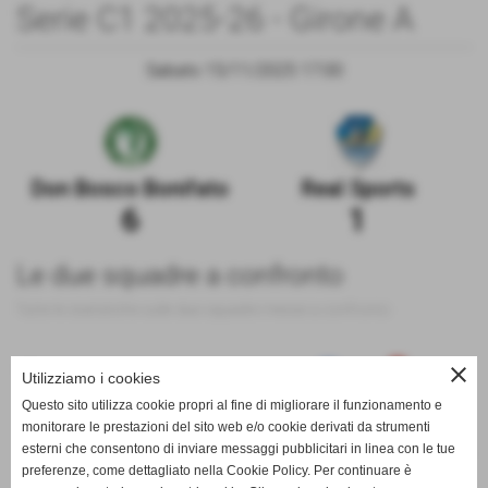
Serie C1 2025-26 - Girone A
Sabato 15/11/2025 17:00
Don Bosco Bonifato
Real Sports
6
1
Le due squadre a confronto
Tutte le statistiche sulle due squadre messe a confronto
close
100
Utilizziamo i cookies
Questo sito utilizza cookie propri al fine di migliorare il funzionamento e
monitorare le prestazioni del sito web e/o cookie derivati da strumenti
esterni che consentono di inviare messaggi pubblicitari in linea con le tue
0
preferenze, come dettagliato nella Cookie Policy. Per continuare è