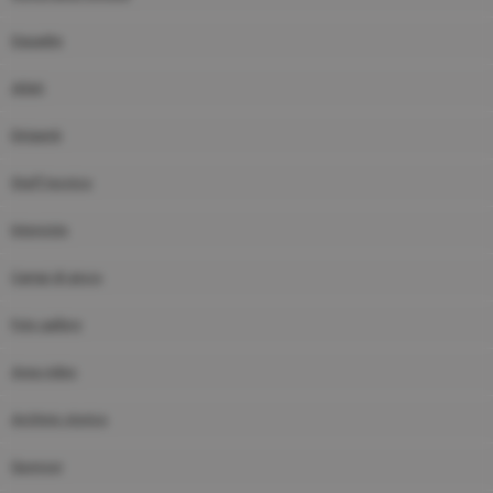
Squadre
Atleti
Dirigenti
Staff tecnico
Interviste
Campi di gioco
Foto gallery
Area video
Archivio storico
Sponsor