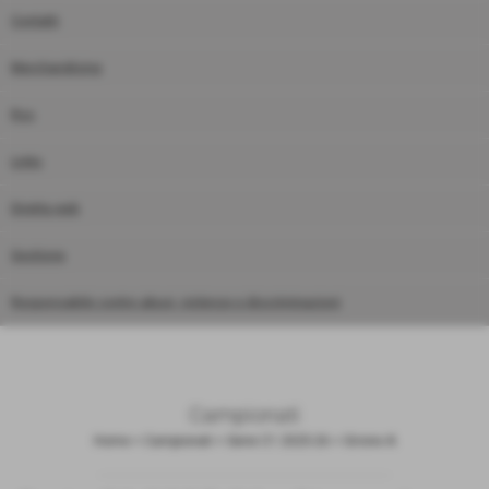
Contatti
Merchandising
Rss
Links
Diretta web
Gestione
Responsabile contro abusi, violenze e discriminazioni
Campionati
Home
>
Campionati
>
Serie C1 2025-26
>
Girone A