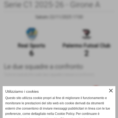
Serie C1 2025-26 - Girone A
Sabato 22/11/2025 17:00
Real Sports
Palermo Futsal Club
6
2
Le due squadre a confronto
Tutte le statistiche sulle due squadre messe a confronto
close
Utilizziamo i cookies
100
Questo sito utilizza cookie propri al fine di migliorare il funzionamento e
monitorare le prestazioni del sito web e/o cookie derivati da strumenti
esterni che consentono di inviare messaggi pubblicitari in linea con le tue
0
preferenze, come dettagliato nella Cookie Policy. Per continuare è