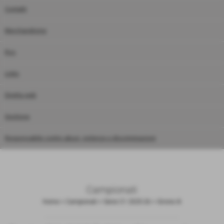
Contatti
Merchandising
Rss
Links
Diretta web
Gestione
Responsabile contro abusi, violenze e discriminazioni
Campionati
Home
>
Campionati
>
Serie C1 2025-26
>
Girone A