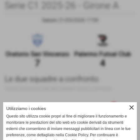
Serie C1 2025-26 - Girone A
Sabato 21/03/2026 17:00
Oratorio San Vincenzo
Palermo Futsal Club
7
4
Le due squadre a confronto
Tutte le statistiche sulle due squadre messe a confronto
close
Utilizziamo i cookies
100
Questo sito utilizza cookie propri al fine di migliorare il funzionamento e
monitorare le prestazioni del sito web e/o cookie derivati da strumenti
esterni che consentono di inviare messaggi pubblicitari in linea con le tue
preferenze, come dettagliato nella Cookie Policy. Per continuare è
0