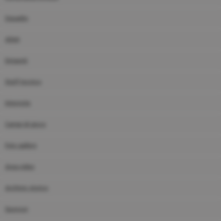
Squadre
Atleti
Dirigenti
Staff tecnico
Interviste
Campi di gioco
Foto gallery
Area video
Archivio storico
Sponsor