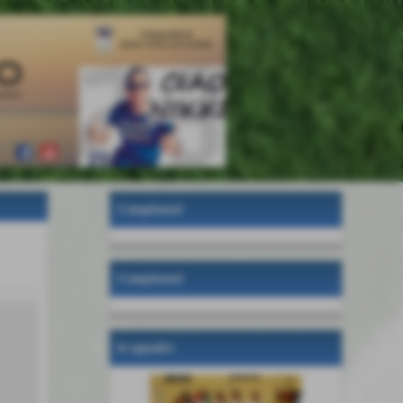
Campionati
Campionati
le squadre