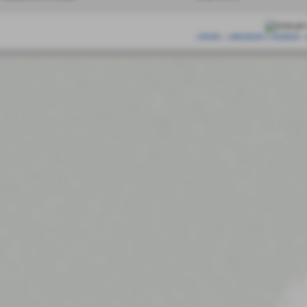
scheda
-
calendario e risultati
-