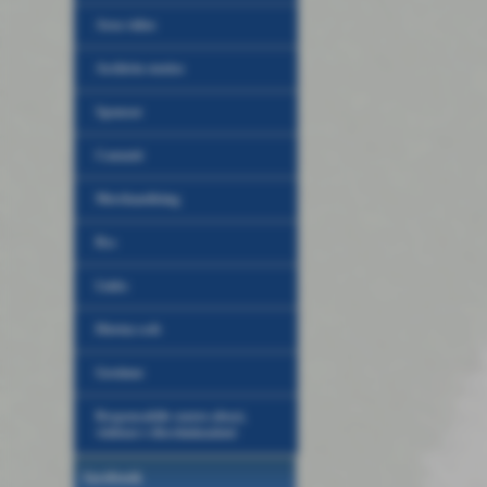
Area video
Archivio storico
Sponsor
Contatti
Merchandising
Rss
Links
Diretta web
Gestione
Responsabile contro abusi,
violenze e discriminazioni
facebook