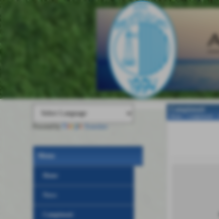
Campionati
Home
>
Campionati
>
Powered by
Translate
Menu
Home
News
Campionati