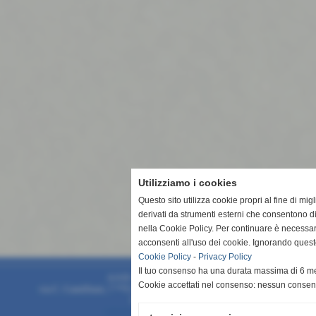
Utilizziamo i cookies
Questo sito utilizza cookie propri al fine di mi
derivati da strumenti esterni che consentono di
nella Cookie Policy. Per continuare è necessa
acconsenti all'uso dei cookie. Ignorando quest
Cookie Policy
-
Privacy Policy
Il tuo consenso ha una durata massima di 6 me
A.S.D. San Vito Lo Capo 1994
Cookie accettati nel consenso: nessun conse
via C. Camilliani, 7 **CAP** 91010 - San Vito Lo Capo (Trapani)
P.I. 93015430817
info@asdsanvitolocapo1994.it