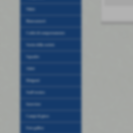
Nikki
Biancazzurri
Codici di comportamento
Storia della società
Squadre
Atleti
Dirigenti
Staff tecnico
Interviste
Campi di gioco
Foto gallery