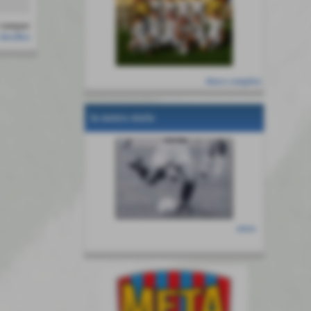
classifica
elenco completo
la nostra storia
entra