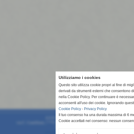
Utilizziamo i cookies
Questo sito utilizza cookie propri al fine di mi
derivati da strumenti esterni che consentono di
nella Cookie Policy. Per continuare è necessa
acconsenti all'uso dei cookie. Ignorando quest
Cookie Policy
-
Privacy Policy
Il tuo consenso ha una durata massima di 6 me
A.S.D. San Vito Lo Capo 1994
Cookie accettati nel consenso: nessun conse
via C. Camilliani, 7 **CAP** 91010 - San Vito Lo Capo (Trapani)
P.I. 93015430817
info@asdsanvitolocapo1994.it