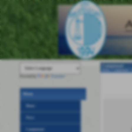
Campionati
Home
>
Campionati
>
Powered by
Translate
Menu
Home
News
Campionati