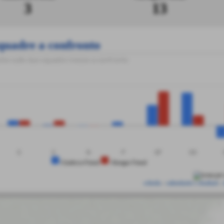
3
13
quadre a confronto
tiche sulle due squadre messe a confronto
G
V
N
P
GF
GS
Giudecca Futsal
Akragas Futsal
scheda
-
calendario e risultati
-