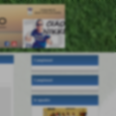
Campionati
Campionati
le squadre