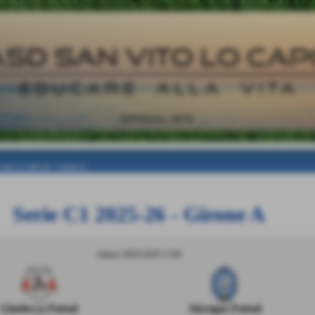
Serie C1 2025-26
>
Girone A
Serie C1 2025-26 - Girone A
Sabato 28/03/2026 17:00
Giudecca Futsal
Akragas Futsal