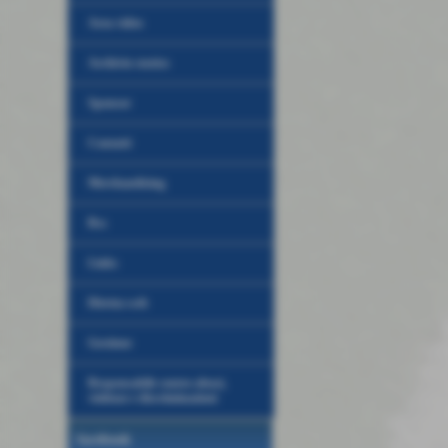
Area video
Archivio storico
Sponsor
Contatti
Merchandising
Rss
Links
Diretta web
Gestione
Responsabile contro abusi,
violenze e discriminazioni
facebook