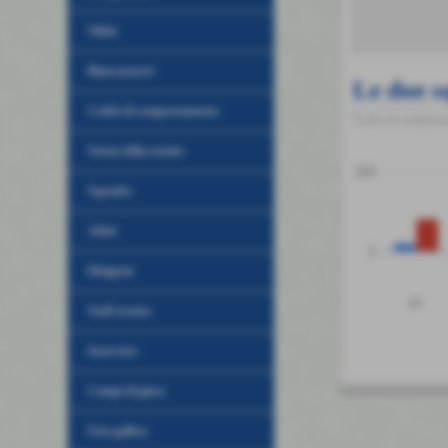
Nikki
Biancazzurri
Le due s
Codici di comportamento
Tutte le statis
Storia della società
200
Squadre
Atleti
0
Dirigenti
PT
Staff tecnico
Interviste
Campi di gioco
Foto gallery