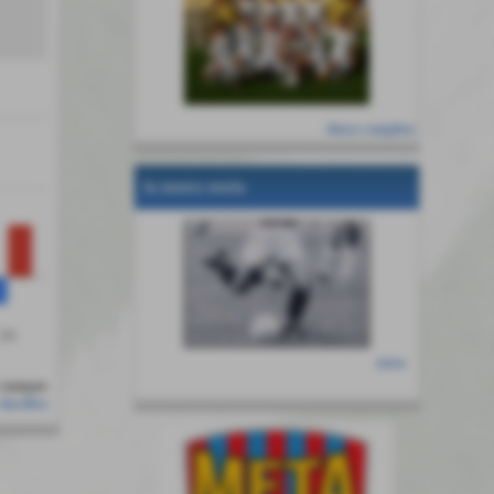
elenco completo
la nostra storia
DR
entra
classifica