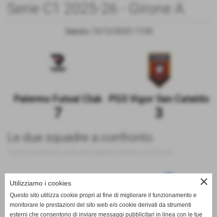
Serie C1 2025-26 - Girone A
Sabato 13/12/2025 17:00
Palermo Futsal Club
PGS Vigor San Cataldo
7
3
Le due squadre a confronto
Tutte le statistiche sulle due squadre messe a confronto
close
Utilizziamo i cookies
100
Questo sito utilizza cookie propri al fine di migliorare il funzionamento e
monitorare le prestazioni del sito web e/o cookie derivati da strumenti
esterni che consentono di inviare messaggi pubblicitari in linea con le tue