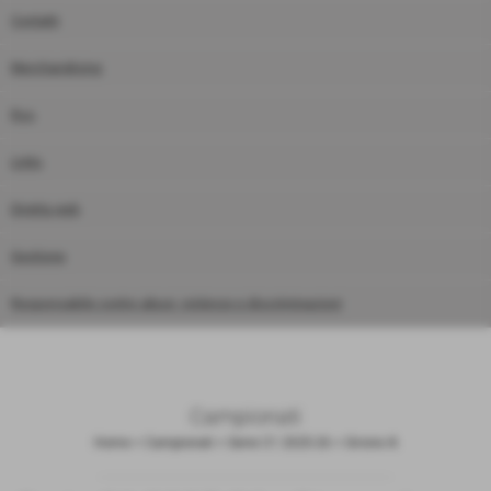
Contatti
Merchandising
Rss
Links
Diretta web
Gestione
Responsabile contro abusi, violenze e discriminazioni
Campionati
Home
>
Campionati
>
Serie C1 2025-26
>
Girone A