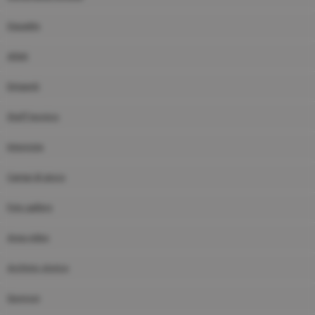
Squadre
Atleti
Dirigenti
Staff tecnico
Interviste
Campi di gioco
Foto gallery
Area video
Archivio storico
Sponsor