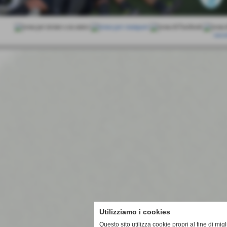
succ
Utilizziamo i cookies
Questo sito utilizza cookie propri al fine di mi