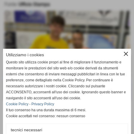
Fonte:
Ufficio Stampa
close
Utilizziamo i cookies
Questo sito utilizza cookie propri al fine di migliorare il funzionamento e
monitorare le prestazioni del sito web e/o cookie derivati da strumenti
esterni che consentono di inviare messaggi pubblicitari in linea con le tue
preferenze, come dettagliato nella Cookie Policy. Per continuare è
necessario autorizzare i nostri cookie. Cliccando sul pulsante
ACCONSENTO, acconsenti all'uso dei cookie. Ignorando questo banner e
navigando il sito acconsenti all'uso dei cookie.
Cookie Policy
-
Privacy Policy
Il tuo consenso ha una durata massima di 6 mesi.
Cookie accettati nel consenso: nessun consenso
tecnici necessari