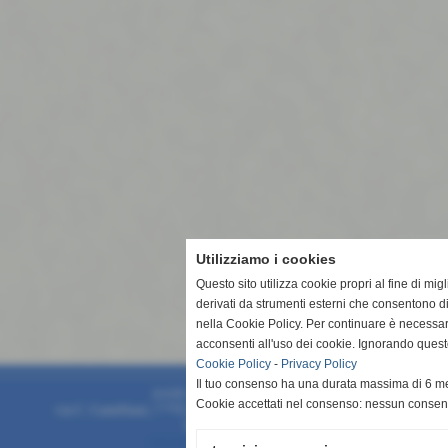
Utilizziamo i cookies
Questo sito utilizza cookie propri al fine di mi
derivati da strumenti esterni che consentono di
nella Cookie Policy. Per continuare è necessa
acconsenti all'uso dei cookie. Ignorando quest
Cookie Policy
-
Privacy Policy
Il tuo consenso ha una durata massima di 6 me
A.S.D. San Vito Lo Capo 1994
Cookie accettati nel consenso: nessun conse
via C. Camilliani, 7 **CAP** 91010 - San Vito Lo Capo (Trapani)
P.I. 93015430817
info@asdsanvitolocapo1994.it