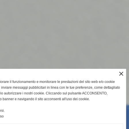
close
gliorare il funzionamento e monitorare le prestazioni del sito web e/o cookie
 inviare messaggi pubblicitari in linea con le tue preferenze, come dettagliato
rio autorizzare i nostri cookie. Cliccando sul pulsante ACCONSENTO,
o banner e navigando il sito acconsenti all'uso dei cookie.
si.
nso