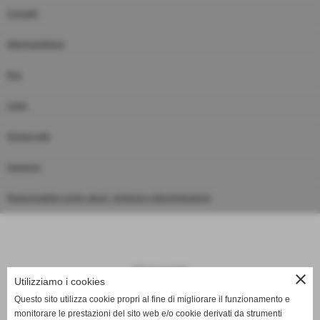
Contatti
Merchandising
Rss
Links
Diretta web
Gestione
Responsabile contro abusi, violenze e discriminazioni
Dirigenti
close
Utilizziamo i cookies
Home
>
Dirigenti
>
Dirigenti - staff
Questo sito utilizza cookie propri al fine di migliorare il funzionamento e
monitorare le prestazioni del sito web e/o cookie derivati da strumenti