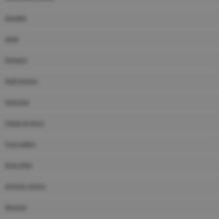
Squadre
Atleti
Dirigenti
Staff tecnico
Interviste
Campi di gioco
Foto gallery
Area video
Archivio storico
Sponsor