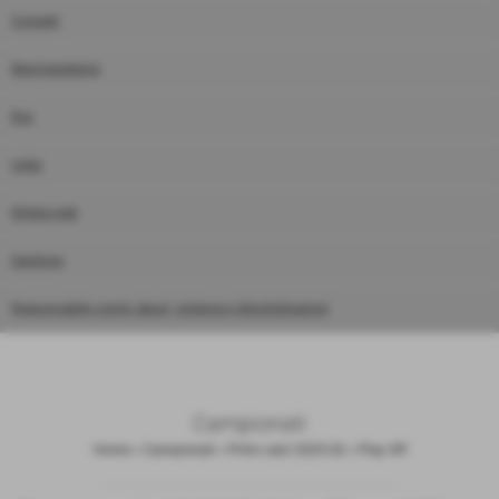
Contatti
Merchandising
Rss
Links
Diretta web
Gestione
Responsabile contro abusi, violenze e discriminazioni
Campionati
Home
>
Campionati
>
Primi calci 2025-26
>
Play Off