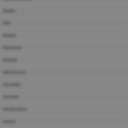
Squadre
Atleti
Dirigenti
Staff tecnico
Interviste
Campi di gioco
Foto gallery
Area video
Archivio storico
Sponsor