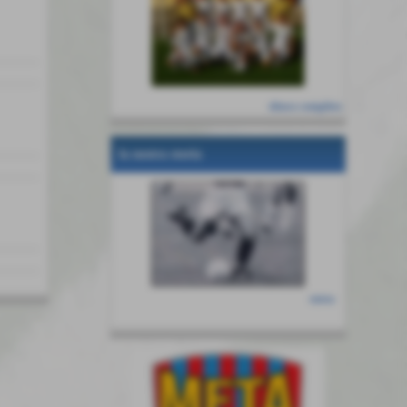
elenco completo
la nostra storia
entra