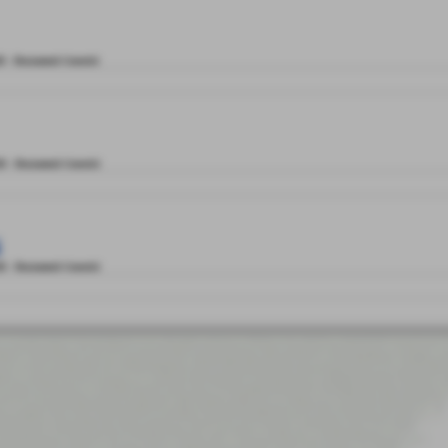
KB
-
Documenti Generici
KB
-
Documenti Generici
i
KB
-
Documenti Generici