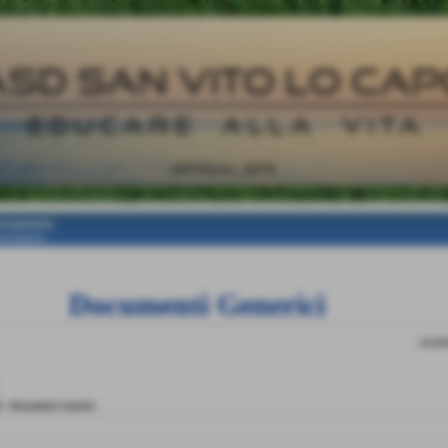
ortamento
portamento
Documenti Generici
risulta
B
-
Documenti Generici