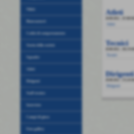
Nikki
Atleti
20-08-2012
- 117,88 
Biancazzurri
Atleti
Codici di comportamento
Tecnici
Storia della società
20-08-2012
- 181,70 
Tecnici
Squadre
Atleti
Dirigent
20-08-2012
- 172,10 
Dirigenti
Dirigenti
Staff tecnico
Interviste
Campi di gioco
Foto gallery