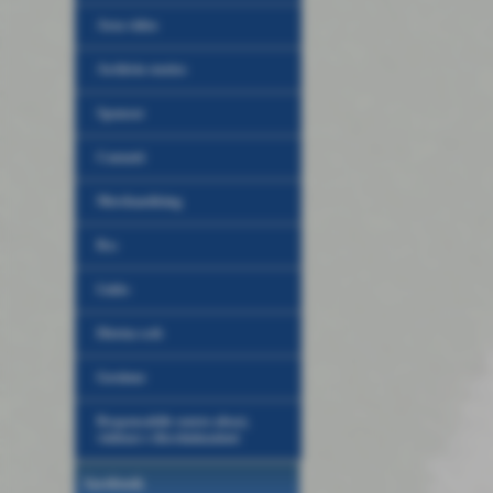
Area video
Archivio storico
Sponsor
Contatti
Merchandising
Rss
Links
Diretta web
Gestione
Responsabile contro abusi,
violenze e discriminazioni
facebook