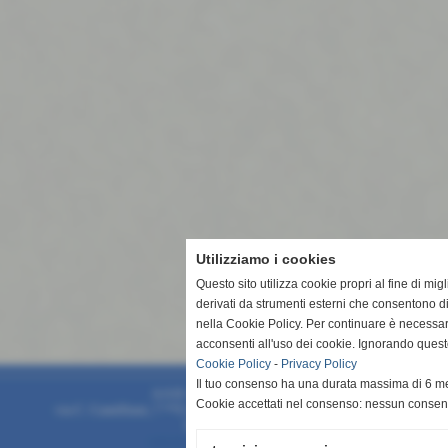
Utilizziamo i cookies
Questo sito utilizza cookie propri al fine di mi
derivati da strumenti esterni che consentono di
nella Cookie Policy. Per continuare è necessa
acconsenti all'uso dei cookie. Ignorando quest
Cookie Policy
-
Privacy Policy
Il tuo consenso ha una durata massima di 6 me
A.S.D. San Vito Lo Capo 1994
Cookie accettati nel consenso: nessun conse
via C. Camilliani, 7 **CAP** 91010 - San Vito Lo Capo (Trapani)
P.I. 93015430817
info@asdsanvitolocapo1994.it